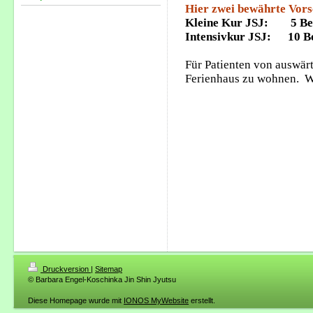
Hier zwei bewährte Vors
Kleine Kur JSJ: 5 Beh
Intensivkur JSJ: 10 Be
Für Patienten von auswärt
Ferienhaus zu wohnen. We
Druckversion
|
Sitemap
© Barbara Engel-Koschinka Jin Shin Jyutsu
Diese Homepage wurde mit
IONOS MyWebsite
erstellt.