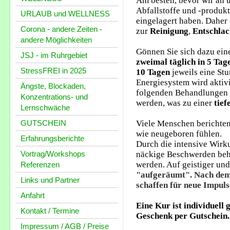
Am besten, bevor wir an 
Abfallstoffe und -produk
URLAUB und WELLNESS
eingelagert haben. Daher
Corona - andere Zeiten -
zur
Reinigung
,
Entschla
andere Möglichkeiten
Gönnen Sie sich dazu ei
JSJ - im Ruhrgebiet
zweimal täglich
in
5 Tag
StressFREI in 2025
10 Tagen
jeweils eine St
Energiesystem wird aktivi
Ängste, Blockaden,
folgenden Behandlungen k
Konzentrations- und
werden, was zu einer
tie
Lernschwäche
GUTSCHEIN
Viele Menschen berichten,
wie neugeboren fühlen.
Erfahrungsberichte
Durch die intensive Wirk
Vortrag/Workshops
näckige Beschwerden beho
werden. Auf geistiger und
Referenzen
"aufgeräumt". Nach dem
Links und Partner
schaffen für neue Impuls
Anfahrt
Eine Kur ist individuell g
Kontakt / Termine
Geschenk per Gutschein.
Impressum / AGB / Preise